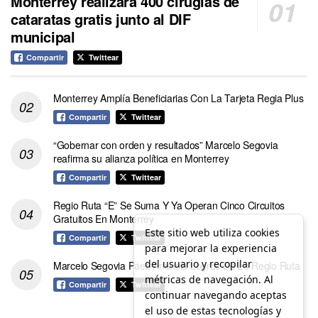
Monterrey realizará 400 cirugías de
cataratas gratis junto al DIF
municipal
Compartir
Twittear
Monterrey Amplía Beneficiarias Con La Tarjeta Regia Plus
Compartir
Twittear
“Gobernar con orden y resultados” Marcelo Segovia
reafirma su alianza política en Monterrey
Compartir
Twittear
Regio Ruta “E” Se Suma Y Ya Operan Cinco Circuitos
Gratuitos En Monterrey
Este sitio web utiliza cookies
Compartir
Twittear
para mejorar la experiencia
del usuario y recopilar
Marcelo Segovia Páez Anuncia Logros De La Regio Ruta
métricas de navegación. Al
Compartir
Twittear
continuar navegando aceptas
el uso de estas tecnologías y