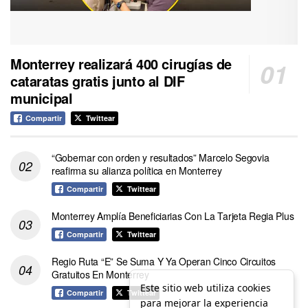
Monterrey realizará 400 cirugías de
cataratas gratis junto al DIF
municipal
Compartir
Twittear
“Gobernar con orden y resultados” Marcelo Segovia
reafirma su alianza política en Monterrey
Compartir
Twittear
Monterrey Amplía Beneficiarias Con La Tarjeta Regia Plus
Compartir
Twittear
Regio Ruta “E” Se Suma Y Ya Operan Cinco Circuitos
Gratuitos En Monterrey
Este sitio web utiliza cookies
Compartir
Twittear
para mejorar la experiencia