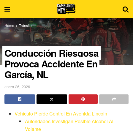
Home
Tránsito
Conducción Riesgosa
Provoca Accidente En
García, NL
enero 26, 2026
Vehículo Pierde Control En Avenida Lincoln
Autoridades Investigan Posible Alcohol Al
Volante