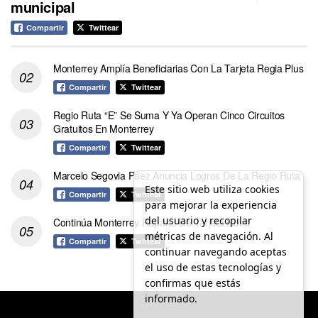
municipal
Compartir
Twittear
Monterrey Amplía Beneficiarias Con La Tarjeta Regia Plus
Compartir
Twittear
Regio Ruta “E” Se Suma Y Ya Operan Cinco Circuitos
Gratuitos En Monterrey
Compartir
Twittear
Marcelo Segovia Páez Anuncia Logros De La Regio Ruta
Este sitio web utiliza cookies
Compartir
Twittear
para mejorar la experiencia
del usuario y recopilar
Continúa Monterrey Reparto De Tarjeta Rosa
métricas de navegación. Al
Compartir
Twittear
continuar navegando aceptas
el uso de estas tecnologías y
confirmas que estás
informado.