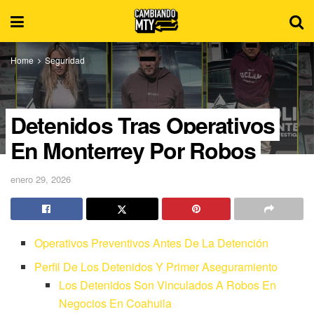
Home
Seguridad
Detenidos Tras Operativos
En Monterrey Por Robos
enero 29, 2026
Operativos Preventivos Antes De La Detención
Perfil De Los Detenidos Y Primer Aseguramiento
Los Detenidos Son Vinculados A Robos En
Negocios En Coahuila