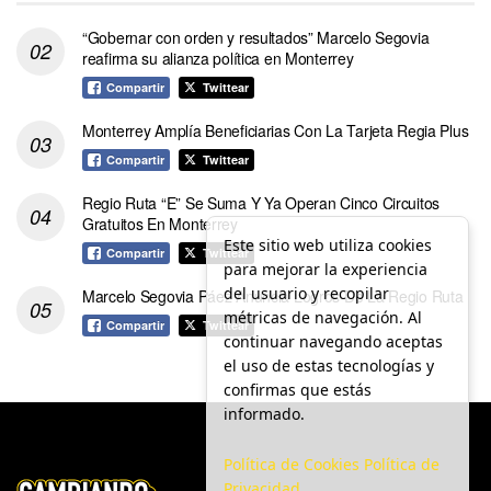
“Gobernar con orden y resultados” Marcelo Segovia
reafirma su alianza política en Monterrey
Compartir
Twittear
Monterrey Amplía Beneficiarias Con La Tarjeta Regia Plus
Compartir
Twittear
Regio Ruta “E” Se Suma Y Ya Operan Cinco Circuitos
Gratuitos En Monterrey
Este sitio web utiliza cookies
Compartir
Twittear
para mejorar la experiencia
del usuario y recopilar
Marcelo Segovia Páez Anuncia Logros De La Regio Ruta
métricas de navegación. Al
Compartir
Twittear
continuar navegando aceptas
el uso de estas tecnologías y
confirmas que estás
informado.
Política de Cookies
Política de
Privacidad