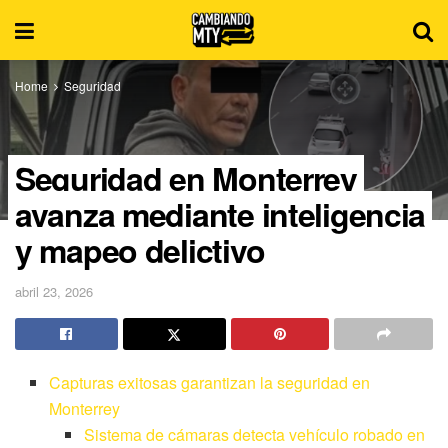
Home
Seguridad
Seguridad en Monterrey
avanza mediante inteligencia
y mapeo delictivo
abril 23, 2026
Capturas exitosas garantizan la seguridad en
Monterrey
Sistema de cámaras detecta vehículo robado en