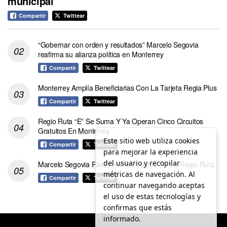
municipal
Compartir
Twittear
“Gobernar con orden y resultados” Marcelo Segovia
reafirma su alianza política en Monterrey
Compartir
Twittear
Monterrey Amplía Beneficiarias Con La Tarjeta Regia Plus
Compartir
Twittear
Regio Ruta “E” Se Suma Y Ya Operan Cinco Circuitos
Gratuitos En Monterrey
Este sitio web utiliza cookies
Compartir
Twittear
para mejorar la experiencia
del usuario y recopilar
Marcelo Segovia Páez Anuncia Logros De La Regio Ruta
métricas de navegación. Al
Compartir
Twittear
continuar navegando aceptas
el uso de estas tecnologías y
confirmas que estás
informado.