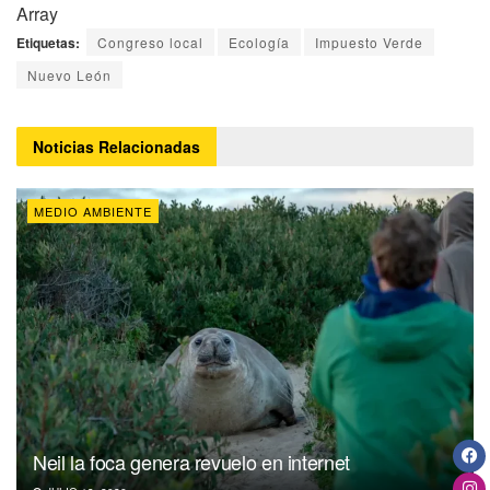
Array
Etiquetas:
Congreso local
Ecología
Impuesto Verde
Nuevo León
Noticias
Relacionadas
MEDIO AMBIENTE
Neil la foca genera revuelo en internet