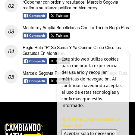
“Gobernar con orden y resultados” Marcelo Segovia
reafirma su alianza política en Monterrey
Compartir
Twittear
Monterrey Amplía Beneficiarias Con La Tarjeta Regia Plus
Compartir
Twittear
Regio Ruta “E” Se Suma Y Ya Operan Cinco Circuitos
Gratuitos En Monterrey
Este sitio web utiliza cookies
Compartir
Twittear
para mejorar la experiencia
del usuario y recopilar
Marcelo Segovia Páez Anuncia Logros De La Regio Ruta
métricas de navegación. Al
Compartir
Twittear
continuar navegando aceptas
el uso de estas tecnologías y
confirmas que estás
informado.
Política de Cookies
Política de
Privacidad
Aceptar solo lo necesario