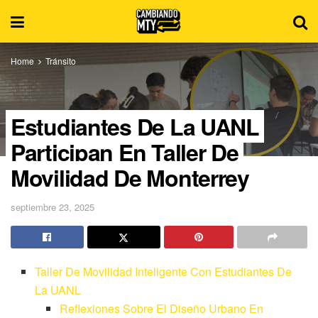
Home
Tránsito
Estudiantes De La UANL
Participan En Taller De
Movilidad De Monterrey
septiembre 23, 2025
Taller De Movilidad Inteligente Con Estudiantes De
La UANL
Reflexiones Sobre El Diseño Urbano En