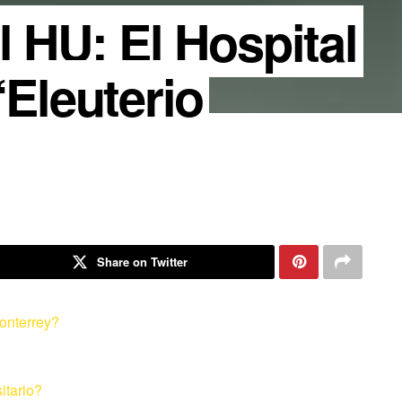
l HU: El Hospital
“Eleuterio
Share on Twitter
Monterrey?
itario?