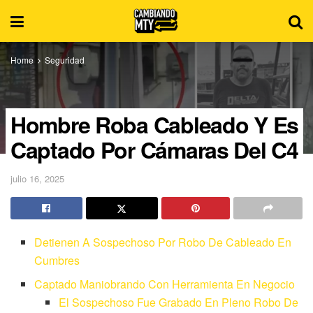
Home
Seguridad
Hombre Roba Cableado Y Es
Captado Por Cámaras Del C4
julio 16, 2025
Detienen A Sospechoso Por Robo De Cableado En
Cumbres
Captado Maniobrando Con Herramienta En Negocio
El Sospechoso Fue Grabado En Pleno Robo De