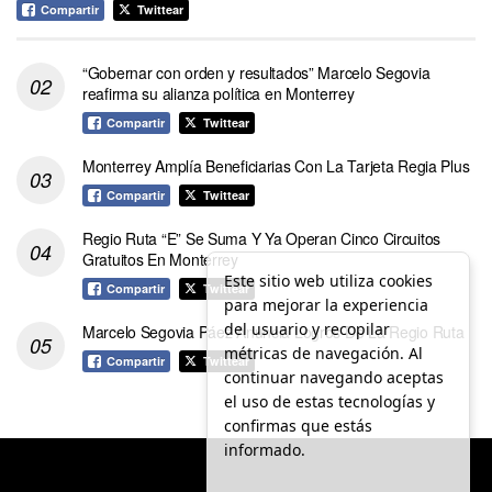
Compartir
Twittear
“Gobernar con orden y resultados” Marcelo Segovia
reafirma su alianza política en Monterrey
Compartir
Twittear
Monterrey Amplía Beneficiarias Con La Tarjeta Regia Plus
Compartir
Twittear
Regio Ruta “E” Se Suma Y Ya Operan Cinco Circuitos
Gratuitos En Monterrey
Este sitio web utiliza cookies
Compartir
Twittear
para mejorar la experiencia
del usuario y recopilar
Marcelo Segovia Páez Anuncia Logros De La Regio Ruta
métricas de navegación. Al
Compartir
Twittear
continuar navegando aceptas
el uso de estas tecnologías y
confirmas que estás
informado.