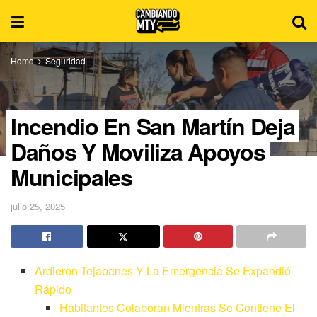
Home
Seguridad
Incendio En San Martín Deja
Daños Y Moviliza Apoyos
Municipales
julio 25, 2025
Ardieron Tejabanes Y La Emergencia Se Expandió
Rápido
Habitantes Colaboran Mientras Se Contiene El