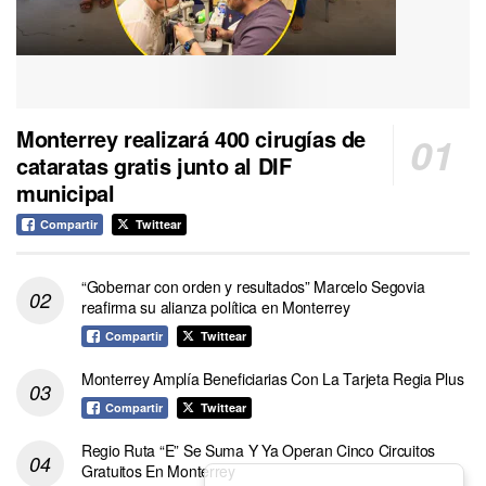
Monterrey realizará 400 cirugías de
cataratas gratis junto al DIF
municipal
Compartir
Twittear
“Gobernar con orden y resultados” Marcelo Segovia
reafirma su alianza política en Monterrey
Compartir
Twittear
Monterrey Amplía Beneficiarias Con La Tarjeta Regia Plus
Compartir
Twittear
Regio Ruta “E” Se Suma Y Ya Operan Cinco Circuitos
Gratuitos En Monterrey