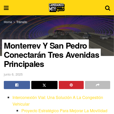
Home
Tránsito
Monterrey Y San Pedro
Conectarán Tres Avenidas
Principales
junio 6, 2025
Interconexión Vial: Una Solución A La Congestión
Vehicular
Proyecto Estratégico Para Mejorar La Movilidad