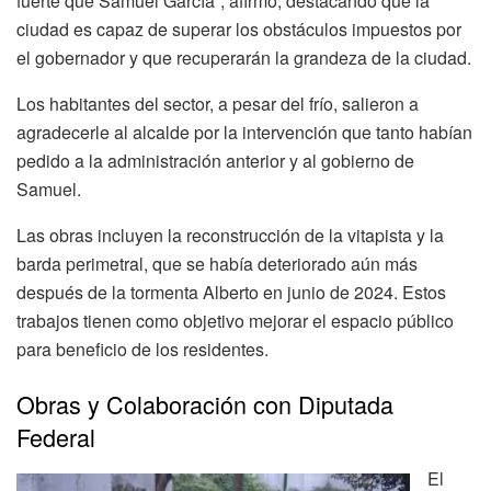
fuerte que Samuel García”, afirmó, destacando que la
ciudad es capaz de superar los obstáculos impuestos por
el gobernador y que recuperarán la grandeza de la ciudad.
Los habitantes del sector, a pesar del frío, salieron a
agradecerle al alcalde por la intervención que tanto habían
pedido a la administración anterior y al gobierno de
Samuel.
Las obras incluyen la reconstrucción de la vitapista y la
barda perimetral, que se había deteriorado aún más
después de la tormenta Alberto en junio de 2024. Estos
trabajos tienen como objetivo mejorar el espacio público
para beneficio de los residentes.
Obras y Colaboración con Diputada
Federal
El