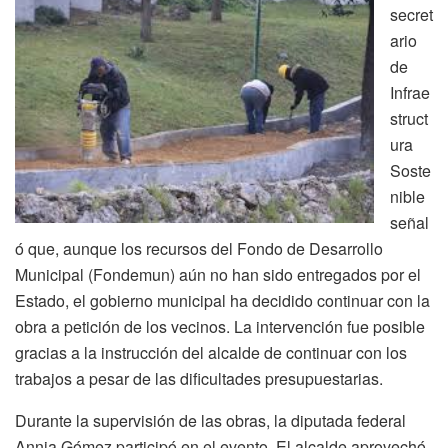
secret
ario
de
Infrae
struct
ura
Soste
nible
señal
ó que, aunque los recursos del Fondo de Desarrollo
Municipal (Fondemun) aún no han sido entregados por el
Estado, el gobierno municipal ha decidido continuar con la
obra a petición de los vecinos. La intervención fue posible
gracias a la instrucción del alcalde de continuar con los
trabajos a pesar de las dificultades presupuestarias.
Durante la supervisión de las obras, la diputada federal
Annia Gómez participó en el evento. El alcalde aprovechó