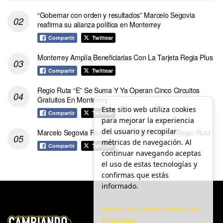
“Gobernar con orden y resultados” Marcelo Segovia
reafirma su alianza política en Monterrey
Compartir
Twittear
Monterrey Amplía Beneficiarias Con La Tarjeta Regia Plus
Compartir
Twittear
Regio Ruta “E” Se Suma Y Ya Operan Cinco Circuitos
Gratuitos En Monterrey
Este sitio web utiliza cookies
Compartir
Twittear
para mejorar la experiencia
del usuario y recopilar
Marcelo Segovia Páez Anuncia Logros De La Regio Ruta
métricas de navegación. Al
Compartir
Twittear
continuar navegando aceptas
el uso de estas tecnologías y
confirmas que estás
informado.
Política de Cookies
Política de
Privacidad