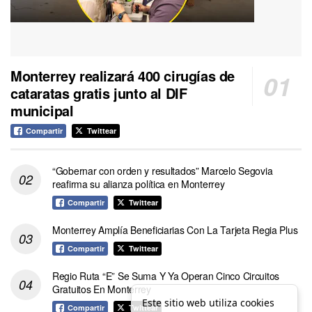
Monterrey realizará 400 cirugías de
cataratas gratis junto al DIF
municipal
Compartir
Twittear
“Gobernar con orden y resultados” Marcelo Segovia
reafirma su alianza política en Monterrey
Compartir
Twittear
Monterrey Amplía Beneficiarias Con La Tarjeta Regia Plus
Compartir
Twittear
Regio Ruta “E” Se Suma Y Ya Operan Cinco Circuitos
Gratuitos En Monterrey
Este sitio web utiliza cookies
Compartir
Twittear