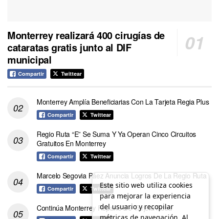
Monterrey realizará 400 cirugías de
cataratas gratis junto al DIF
municipal
Compartir
Twittear
Monterrey Amplía Beneficiarias Con La Tarjeta Regia Plus
Compartir
Twittear
Regio Ruta “E” Se Suma Y Ya Operan Cinco Circuitos
Gratuitos En Monterrey
Compartir
Twittear
Marcelo Segovia Páez Anuncia Logros De La Regio Ruta
Este sitio web utiliza cookies
Compartir
Twittear
para mejorar la experiencia
del usuario y recopilar
Continúa Monterrey Reparto De Tarjeta Rosa
métricas de navegación. Al