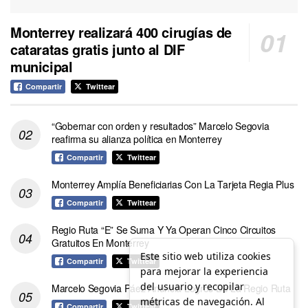
Monterrey realizará 400 cirugías de
cataratas gratis junto al DIF
municipal
Compartir
Twittear
“Gobernar con orden y resultados” Marcelo Segovia
reafirma su alianza política en Monterrey
Compartir
Twittear
Monterrey Amplía Beneficiarias Con La Tarjeta Regia Plus
Compartir
Twittear
Regio Ruta “E” Se Suma Y Ya Operan Cinco Circuitos
Gratuitos En Monterrey
Este sitio web utiliza cookies
Compartir
Twittear
para mejorar la experiencia
del usuario y recopilar
Marcelo Segovia Páez Anuncia Logros De La Regio Ruta
métricas de navegación. Al
Compartir
Twittear