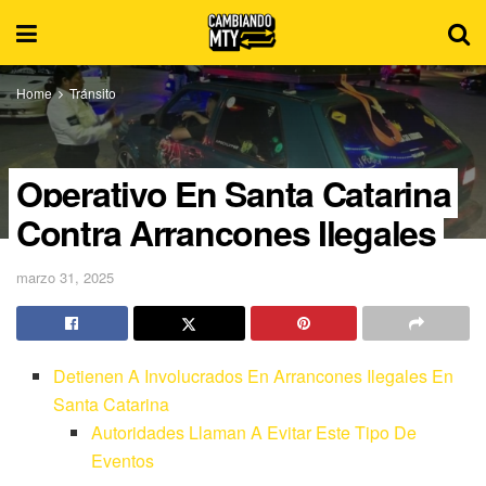
Home
Tránsito
Operativo En Santa Catarina
Contra Arrancones Ilegales
marzo 31, 2025
Detienen A Involucrados En Arrancones Ilegales En
Santa Catarina
Autoridades Llaman A Evitar Este Tipo De
Eventos