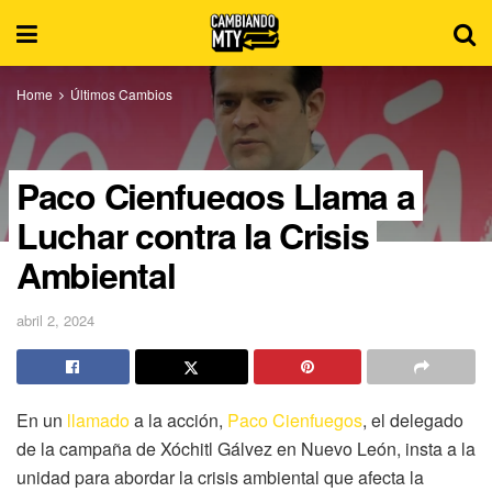
Home
Últimos Cambios
Paco Cienfuegos Llama a
Luchar contra la Crisis
Ambiental
abril 2, 2024
En un
llamado
a la acción,
Paco Cienfuegos
, el delegado
de la campaña de Xóchitl Gálvez en Nuevo León, insta a la
unidad para abordar la crisis ambiental que afecta la