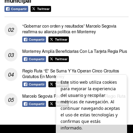
municipal
Compartir
Twittear
“Gobernar con orden y resultados” Marcelo Segovia
reafirma su alianza política en Monterrey
Compartir
Twittear
Monterrey Amplía Beneficiarias Con La Tarjeta Regia Plus
Compartir
Twittear
Regio Ruta “E” Se Suma Y Ya Operan Cinco Circuitos
Gratuitos En Monterrey
Este sitio web utiliza cookies
Compartir
Twittear
para mejorar la experiencia
del usuario y recopilar
Marcelo Segovia Páez Anuncia Logros De La Regio Ruta
métricas de navegación. Al
Compartir
Twittear
continuar navegando aceptas
el uso de estas tecnologías y
confirmas que estás
informado.