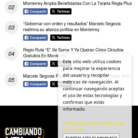
Monterrey Amplía Beneficiarias Con La Tarjeta Regia Plus
Compartir
Twittear
“Gobernar con orden y resultados” Marcelo Segovia
reafirma su alianza política en Monterrey
Compartir
Twittear
Regio Ruta “E” Se Suma Y Ya Operan Cinco Circuitos
Gratuitos En Monterrey
Este sitio web utiliza cookies
Compartir
Twittear
para mejorar la experiencia
del usuario y recopilar
Marcelo Segovia Páez Anuncia Logros De La Regio Ruta
métricas de navegación. Al
Compartir
Twittear
continuar navegando aceptas
el uso de estas tecnologías y
confirmas que estás
informado.
Política de Cookies
Política de
Privacidad
Aceptar solo lo necesario