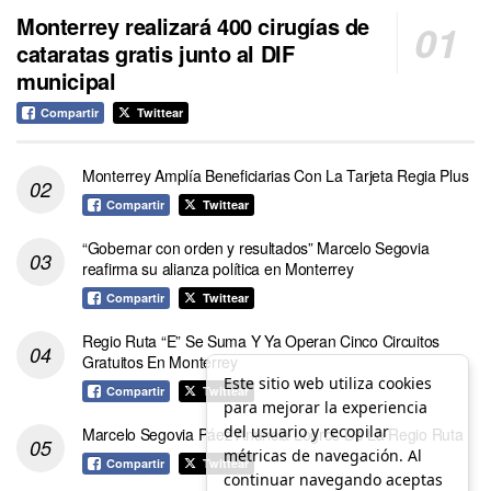
Monterrey realizará 400 cirugías de
cataratas gratis junto al DIF
municipal
Compartir
Twittear
Monterrey Amplía Beneficiarias Con La Tarjeta Regia Plus
Compartir
Twittear
“Gobernar con orden y resultados” Marcelo Segovia
reafirma su alianza política en Monterrey
Compartir
Twittear
Regio Ruta “E” Se Suma Y Ya Operan Cinco Circuitos
Gratuitos En Monterrey
Este sitio web utiliza cookies
Compartir
Twittear
para mejorar la experiencia
del usuario y recopilar
Marcelo Segovia Páez Anuncia Logros De La Regio Ruta
métricas de navegación. Al
Compartir
Twittear
continuar navegando aceptas