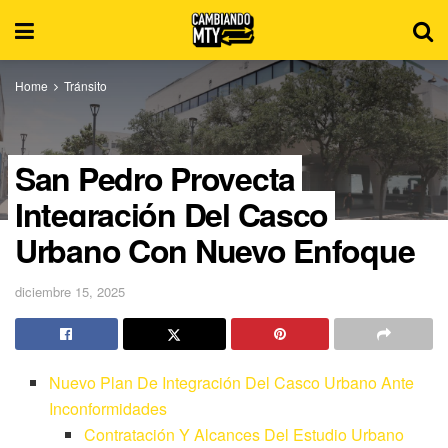
Home
Tránsito
San Pedro Proyecta
Integración Del Casco
Urbano Con Nuevo Enfoque
diciembre 15, 2025
Nuevo Plan De Integración Del Casco Urbano Ante
Inconformidades
Contratación Y Alcances Del Estudio Urbano