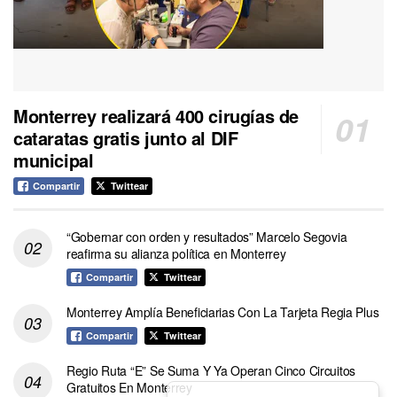
Monterrey realizará 400 cirugías de
cataratas gratis junto al DIF
municipal
Compartir
Twittear
“Gobernar con orden y resultados” Marcelo Segovia
reafirma su alianza política en Monterrey
Compartir
Twittear
Monterrey Amplía Beneficiarias Con La Tarjeta Regia Plus
Compartir
Twittear
Regio Ruta “E” Se Suma Y Ya Operan Cinco Circuitos
Gratuitos En Monterrey