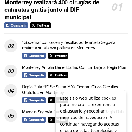
Monterrey realizará 400 cirugías de
cataratas gratis junto al DIF
municipal
Compartir
Twittear
“Gobernar con orden y resultados” Marcelo Segovia
reafirma su alianza política en Monterrey
Compartir
Twittear
Monterrey Amplía Beneficiarias Con La Tarjeta Regia Plus
Compartir
Twittear
Regio Ruta “E” Se Suma Y Ya Operan Cinco Circuitos
Gratuitos En Monterrey
Este sitio web utiliza cookies
Compartir
Twittear
para mejorar la experiencia
del usuario y recopilar
Marcelo Segovia Páez Anuncia Logros De La Regio Ruta
métricas de navegación. Al
Compartir
Twittear
continuar navegando aceptas
el uso de estas tecnologías y