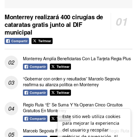
Monterrey realizará 400 cirugías de
cataratas gratis junto al DIF
municipal
Compartir
Twittear
Monterrey Amplía Beneficiarias Con La Tarjeta Regia Plus
Compartir
Twittear
“Gobernar con orden y resultados” Marcelo Segovia
reafirma su alianza política en Monterrey
Compartir
Twittear
Regio Ruta “E” Se Suma Y Ya Operan Cinco Circuitos
Gratuitos En Monterrey
Este sitio web utiliza cookies
Compartir
Twittear
para mejorar la experiencia
del usuario y recopilar
Marcelo Segovia Páez Anuncia Logros De La Regio Ruta
métricas de navegación. Al