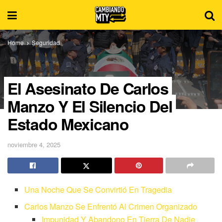
Home
Seguridad
El Asesinato De Carlos
Manzo Y El Silencio Del
Estado Mexicano
noviembre 4, 2025
Una Noche Que Se Convirtió En Tragedia
Carlos Manzo Se Enfrentó Al Crimen Organizado
Impunidad Y Abandono En Tierra De Nadie