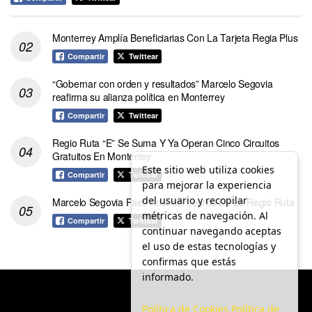
Monterrey Amplía Beneficiarias Con La Tarjeta Regia Plus
Compartir
Twittear
“Gobernar con orden y resultados” Marcelo Segovia
reafirma su alianza política en Monterrey
Compartir
Twittear
Regio Ruta “E” Se Suma Y Ya Operan Cinco Circuitos
Gratuitos En Monterrey
Este sitio web utiliza cookies
Compartir
Twittear
para mejorar la experiencia
del usuario y recopilar
Marcelo Segovia Páez Anuncia Logros De La Regio Ruta
métricas de navegación. Al
Compartir
Twittear
continuar navegando aceptas
el uso de estas tecnologías y
confirmas que estás
informado.
Política de Cookies
Política de