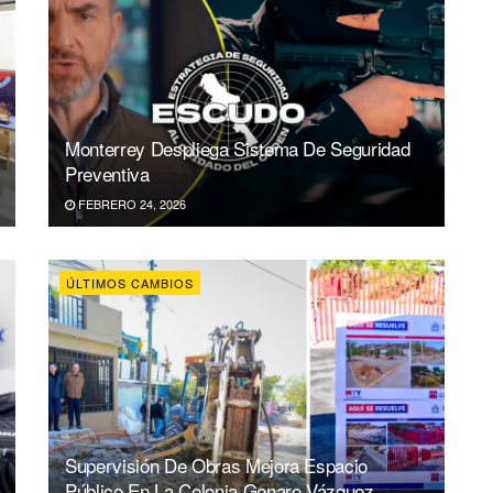
Monterrey Despliega Sistema De Seguridad
Preventiva
FEBRERO 24, 2026
ÚLTIMOS CAMBIOS
Supervisión De Obras Mejora Espacio
Público En La Colonia Genaro Vázquez