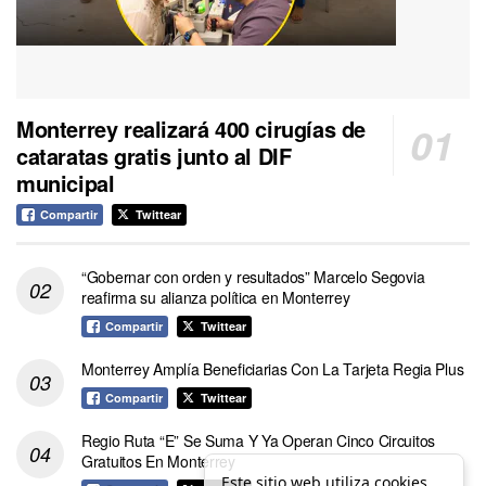
Monterrey realizará 400 cirugías de
cataratas gratis junto al DIF
municipal
Compartir
Twittear
“Gobernar con orden y resultados” Marcelo Segovia
reafirma su alianza política en Monterrey
Compartir
Twittear
Monterrey Amplía Beneficiarias Con La Tarjeta Regia Plus
Compartir
Twittear
Regio Ruta “E” Se Suma Y Ya Operan Cinco Circuitos
Gratuitos En Monterrey
Este sitio web utiliza cookies