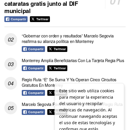
cataratas gratis junto al DIF
municipal
Compartir
Twittear
“Gobernar con orden y resultados” Marcelo Segovia
reafirma su alianza política en Monterrey
Compartir
Twittear
Monterrey Amplía Beneficiarias Con La Tarjeta Regia Plus
Compartir
Twittear
Regio Ruta “E” Se Suma Y Ya Operan Cinco Circuitos
Gratuitos En Monterrey
Este sitio web utiliza cookies
Compartir
Twittear
para mejorar la experiencia
del usuario y recopilar
Marcelo Segovia Páez Anuncia Logros De La Regio Ruta
métricas de navegación. Al
Compartir
Twittear
continuar navegando aceptas
el uso de estas tecnologías y
confirmas que estás