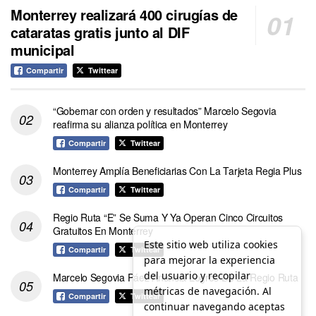
Monterrey realizará 400 cirugías de
cataratas gratis junto al DIF
municipal
Compartir
Twittear
“Gobernar con orden y resultados” Marcelo Segovia
reafirma su alianza política en Monterrey
Compartir
Twittear
Monterrey Amplía Beneficiarias Con La Tarjeta Regia Plus
Compartir
Twittear
Regio Ruta “E” Se Suma Y Ya Operan Cinco Circuitos
Gratuitos En Monterrey
Este sitio web utiliza cookies
Compartir
Twittear
para mejorar la experiencia
del usuario y recopilar
Marcelo Segovia Páez Anuncia Logros De La Regio Ruta
métricas de navegación. Al
Compartir
Twittear
continuar navegando aceptas