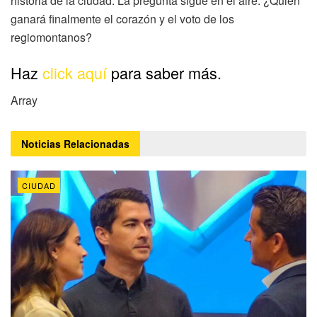
historia de la ciudad. La pregunta sigue en el aire: ¿Quién
ganará finalmente el corazón y el voto de los
regiomontanos?
Haz
click aquí
para saber más.
Array
Noticias
Relacionadas
CIUDAD