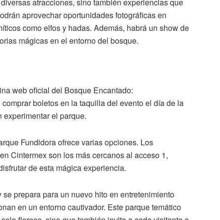
 diversas atracciones, sino también experiencias que
s podrán aprovechar oportunidades fotográficas en
míticos como elfos y hadas. Además, habrá un show de
torias mágicas en el entorno del bosque.
gina web oficial del Bosque Encantado:
 comprar boletos en la taquilla del evento el día de la
en experimentar el parque.
Parque Fundidora ofrece varias opciones. Los
 en Cintermex son los más cercanos al acceso 1,
disfrutar de esta mágica experiencia.
 se prepara para un nuevo hito en entretenimiento
usionan en un entorno cautivador. Este parque temático
olo florece, sino que también invita a cada visitante a