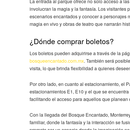
La entrada al parque ofrece no solo acceso a las
involucran la magia y la fantasía. Los visitante
escenarios encantados y conocer a personajes 
magia en vivo y obras de teatro que narrarán his
¿Dónde comprar boletos?
Los boletos pueden adquirirse a través de la pá
bosqueencantado.com.mx
. También será posible
visita, lo que brinda flexibilidad a quienes dese
Por otro lado, en cuanto al estacionamiento, el 
estacionamientos E1, E10 y el que se encuentra
facilitando el acceso para aquellos que planean 
Con la llegada del Bosque Encantado, Monterrey
familiar, donde la fantasía y la interacción se f
promete ser un espacio donde la imaginación no s