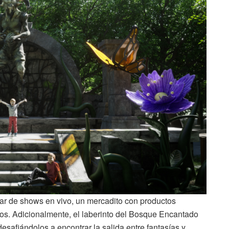
utar de shows en vivo, un mercadito con productos
ños. Adicionalmente, el laberinto del Bosque Encantado
 desafiándolos a encontrar la salida entre fantasías y