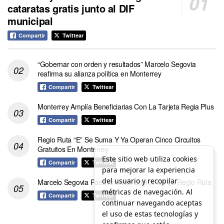
cataratas gratis junto al DIF
municipal
Compartir
Twittear
“Gobernar con orden y resultados” Marcelo Segovia
reafirma su alianza política en Monterrey
Compartir
Twittear
Monterrey Amplía Beneficiarias Con La Tarjeta Regia Plus
Compartir
Twittear
Regio Ruta “E” Se Suma Y Ya Operan Cinco Circuitos
Gratuitos En Monterrey
Este sitio web utiliza cookies
Compartir
Twittear
para mejorar la experiencia
del usuario y recopilar
Marcelo Segovia Páez Anuncia Logros De La Regio Ruta
métricas de navegación. Al
Compartir
Twittear
continuar navegando aceptas
el uso de estas tecnologías y