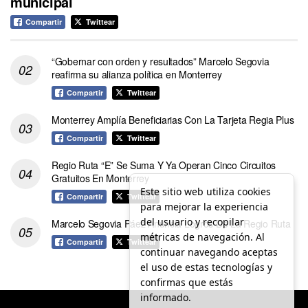
municipal
Compartir
Twittear
“Gobernar con orden y resultados” Marcelo Segovia
reafirma su alianza política en Monterrey
Compartir
Twittear
Monterrey Amplía Beneficiarias Con La Tarjeta Regia Plus
Compartir
Twittear
Regio Ruta “E” Se Suma Y Ya Operan Cinco Circuitos
Gratuitos En Monterrey
Este sitio web utiliza cookies
Compartir
Twittear
para mejorar la experiencia
del usuario y recopilar
Marcelo Segovia Páez Anuncia Logros De La Regio Ruta
métricas de navegación. Al
Compartir
Twittear
continuar navegando aceptas
el uso de estas tecnologías y
confirmas que estás
informado.