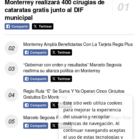
Monterrey realizará 400 cirugías de
cataratas gratis junto al DIF
municipal
Compartir
Twittear
Monterrey Amplía Beneficiarias Con La Tarjeta Regia Plus
Compartir
Twittear
“Gobernar con orden y resultados” Marcelo Segovia
reafirma su alianza política en Monterrey
Compartir
Twittear
Regio Ruta “E” Se Suma Y Ya Operan Cinco Circuitos
Gratuitos En Monterrey
Este sitio web utiliza cookies
Compartir
Twittear
para mejorar la experiencia
del usuario y recopilar
Marcelo Segovia Páez Anuncia Logros De La Regio Ruta
métricas de navegación. Al
Compartir
Twittear
continuar navegando aceptas
el uso de estas tecnologías y