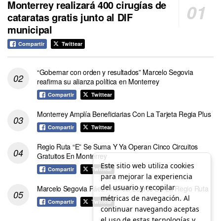
Monterrey realizará 400 cirugías de
cataratas gratis junto al DIF
municipal
Compartir
Twittear
“Gobernar con orden y resultados” Marcelo Segovia
reafirma su alianza política en Monterrey
Compartir
Twittear
Monterrey Amplía Beneficiarias Con La Tarjeta Regia Plus
Compartir
Twittear
Regio Ruta “E” Se Suma Y Ya Operan Cinco Circuitos
Gratuitos En Monterrey
Este sitio web utiliza cookies
Compartir
Twittear
para mejorar la experiencia
del usuario y recopilar
Marcelo Segovia Páez Anuncia Logros De La Regio Ruta
métricas de navegación. Al
Compartir
Twittear
continuar navegando aceptas
el uso de estas tecnologías y